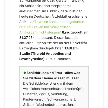
Schwangeren oft dazu geraten frühzeitig
ein Schilddrüsenhormonpräparat
einzunehmen. Im Hinblick darauf ist der
heute im Deutschen Ärzteblatt erschienene
Artikel „
L-Thyroxin kann Lebendgeburten­
rate bei Frauen mit Schild­drüsen-
Antikörpern nicht steigern
“
(Link geprüft am
31.07.25)
interessant. Dieser fasst die
aktuellen Ergebnisse der an der Universität
Birmingham durchgeführten
TABLET-
Studie (Thyroid Antibodies and
Levothyroxine)
kurz zusammen.
🍀
Schilddrüse und Frau – alles was
Sie zu dem Thema wissen müssen
Die Schilddrüse ist eng mit dem
weiblichen Hormonhaushalt verknüpft:
Pubertät, Zyklus, Verhütung,
Kinderwunsch, Schwangerschaft,
Stillzeit, Wochenbettdepression,