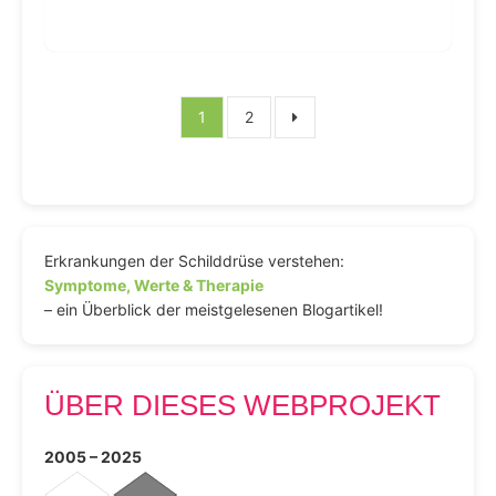
Seitennummerierung
1
2
der
Beiträge
Erkrankungen der Schilddrüse verstehen:
Symptome, Werte & Therapie
– ein Überblick der meistgelesenen Blogartikel!
ÜBER DIESES WEBPROJEKT
2005 – 2025