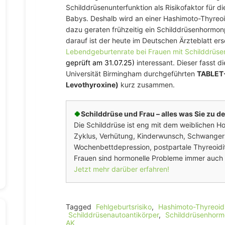
Schilddrüsenunterfunktion als Risikofaktor für 
Babys. Deshalb wird an einer Hashimoto-Thyreoi
dazu geraten frühzeitig ein Schilddrüsenhormon
darauf ist der heute im Deutschen Ärzteblatt ers
Lebendgeburten­rate bei Frauen mit Schild­drüse
geprüft am 31.07.25)
interessant. Dieser fasst d
Universität Birmingham durchgeführten
TABLET-
Levothyroxine)
kurz zusammen.
🍀
Schilddrüse und Frau – alles was Sie zu
Die Schilddrüse ist eng mit dem weiblichen H
Zyklus, Verhütung, Kinderwunsch, Schwangersch
Wochenbettdepression, postpartale Thyreoidit
Frauen sind hormonelle Probleme immer auch 
Jetzt mehr darüber erfahren!
Tagged
Fehlgeburtsrisiko
,
Hashimoto-Thyreoidi
Schilddrüsenautoantikörper
,
Schilddrüsenhorm
AK