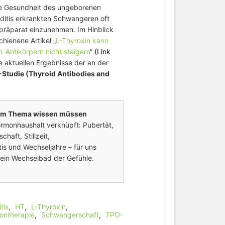
die Gesundheit des ungeborenen
ditis erkrankten Schwangeren oft
präparat einzunehmen. Im Hinblick
chienene Artikel „
L-Thyroxin kann
n-Antikörpern nicht steigern
“
(Link
ie aktuellen Ergebnisse der an der
Studie (Thyroid Antibodies and
 dem Thema wissen müssen
ormonhaushalt verknüpft: Pubertät,
aft, Stillzeit,
is und Wechseljahre – für uns
ein Wechselbad der Gefühle.
tis
,
HT
,
L-Thyroxin
,
ontherapie
,
Schwangerschaft
,
TPO-