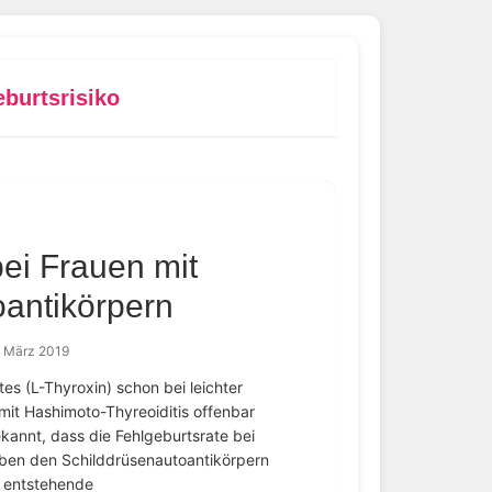
eburtsrisiko
bei Frauen mit
oantikörpern
. März 2019
s (L-Thyroxin) schon bei leichter
it Hashimoto-Thyreoiditis offenbar
ekannt, dass die Fehlgeburtsrate bei
Neben den Schilddrüsenautoantikörpern
e entstehende