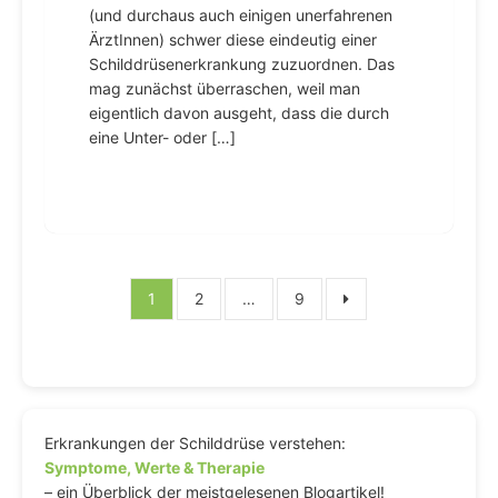
(und durchaus auch einigen unerfahrenen
ÄrztInnen) schwer diese eindeutig einer
Schilddrüsenerkrankung zuzuordnen. Das
mag zunächst überraschen, weil man
eigentlich davon ausgeht, dass die durch
eine Unter- oder […]
Seitennummerierung
1
2
…
9
der
Beiträge
Erkrankungen der Schilddrüse verstehen:
Symptome, Werte & Therapie
– ein Überblick der meistgelesenen Blogartikel!