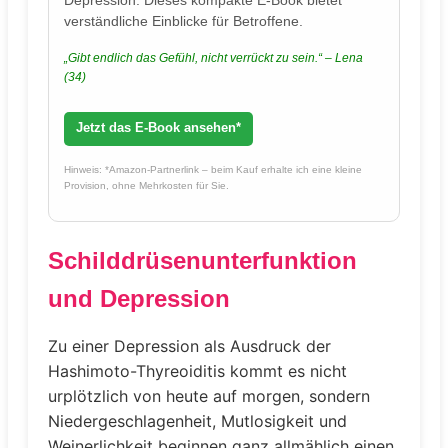
Depression. Dieses kompakte E-Book bietet
verständliche Einblicke für Betroffene.
„Gibt endlich das Gefühl, nicht verrückt zu sein.“ – Lena
(34)
Jetzt das E-Book ansehen*
Hinweis: *Amazon-Partnerlink – beim Kauf erhalte ich eine kleine
Provision, ohne Mehrkosten für Sie.
Schilddrüsenunterfunktion
und Depression
Zu einer Depression als Ausdruck der
Hashimoto-Thyreoiditis kommt es nicht
urplötzlich von heute auf morgen, sondern
Niedergeschlagenheit, Mutlosigkeit und
Weinerlichkeit beginnen ganz allmählich einen