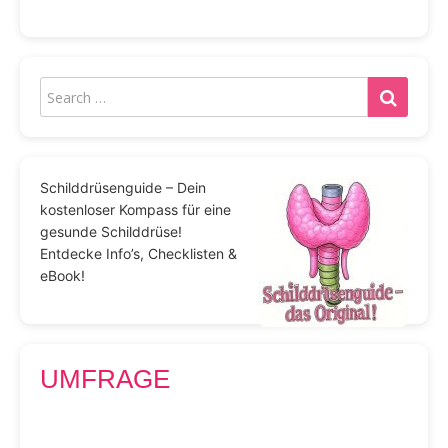
Schilddrüsenguide – Dein
kostenloser Kompass für eine
gesunde Schilddrüse!
Entdecke Info’s, Checklisten &
eBook!
UMFRAGE
Wo informieren Sie sich hauptsächlich über das
Thema Schilddrüse?