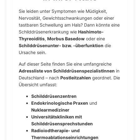
Sie leiden unter Symptomen wie Müdigkeit,
Nervosität, Gewichtsschwankungen oder einer
tastbaren Schwellung am Hals? Dann könnte eine
Schilddrüsenerkrankung wie
Hashimoto-
Thyreoiditis
,
Morbus Basedow
oder eine
Schilddrüsenunter- bzw. -überfunktion
die
Ursache sein.
Auf dieser Seite finden Sie eine umfangreiche
Adressliste von SchilddrüsenspezialistInnen
in
Deutschland – nach
Postleitzahlen
geordnet. Die
Übersicht umfasst:
Schilddrüsenzentren
Endokrinologische Praxen
und
Nuklearmediziner
Universitätskliniken mit
Schilddrüsensprechstunden
Radioiodtherapie- und
Thermoablationseinrichtungen