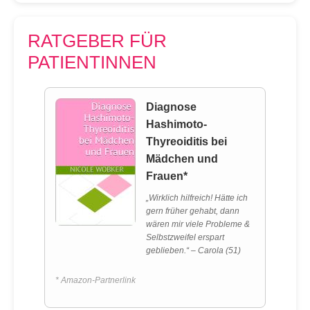
RATGEBER FÜR
PATIENTINNEN
Diagnose
Hashimoto-
Thyreoiditis bei
Mädchen und
Frauen*
„Wirklich hilfreich! Hätte ich
gern früher gehabt, dann
wären mir viele Probleme &
Selbstzweifel erspart
geblieben.“ – Carola (51)
* Amazon-Partnerlink