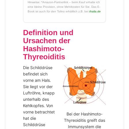
Hinweise: *Amazon-Partnerlink – beim Kauf erhalte ich
eine kleine Provision, ohne Mehrkosten für Sie. Das E-
Book ist auch für den Tolino erhältlich z.B. bei
thalia.de
Definition und
Ursachen der
Hashimoto-
Thyreoiditis
Die Schilddrüse
befindet sich
vorne am Hals.
Sie liegt vor der
Luftröhre, knapp
unterhalb des
Kehlkopfes. Von
vorne betrachtet
Bei der Hashimoto-
hat die
Thyreoiditis greift das
Schilddrüse
Immunsystem die