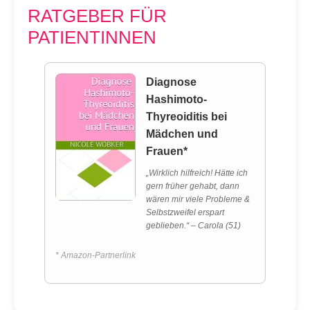
RATGEBER FÜR
PATIENTINNEN
Diagnose
Hashimoto-
Thyreoiditis bei
Mädchen und
Frauen*
„Wirklich hilfreich! Hätte ich
gern früher gehabt, dann
wären mir viele Probleme &
Selbstzweifel erspart
geblieben.“ – Carola (51)
* Amazon-Partnerlink