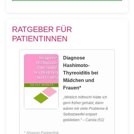
RATGEBER FÜR
PATIENTINNEN
Diagnose
Hashimoto-
Thyreoiditis bei
Mädchen und
Frauen*
„Wirklich hilfreich! Hätte ich
gern früher gehabt, dann
wären mir viele Probleme &
Selbstzweifel erspart
geblieben.“ – Carola (51)
* Amazon-Partnerlink