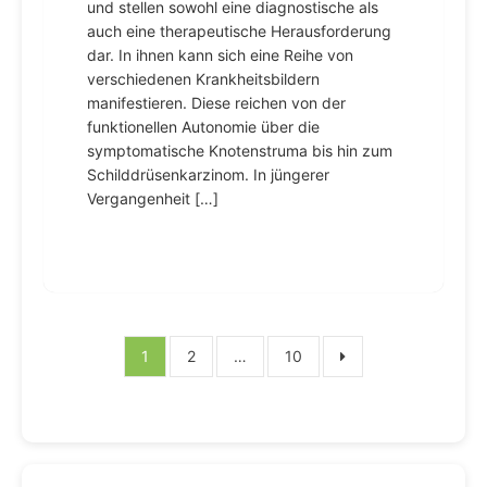
und stellen sowohl eine diagnostische als
auch eine therapeutische Herausforderung
dar. In ihnen kann sich eine Reihe von
verschiedenen Krankheitsbildern
manifestieren. Diese reichen von der
funktionellen Autonomie über die
symptomatische Knotenstruma bis hin zum
Schilddrüsenkarzinom. In jüngerer
Vergangenheit […]
Seitennummerierung
1
2
…
10
der
Beiträge