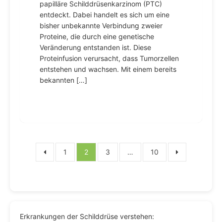
papilläre Schilddrüsenkarzinom (PTC)
entdeckt. Dabei handelt es sich um eine
bisher unbekannte Verbindung zweier
Proteine, die durch eine genetische
Veränderung entstanden ist. Diese
Proteinfusion verursacht, dass Tumorzellen
entstehen und wachsen. Mit einem bereits
bekannten […]
Seitennummerierung
1
2
3
…
10
der
Beiträge
Erkrankungen der Schilddrüse verstehen: