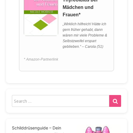
Mädchen und
Frauen*
„Wirklich hilfreich! Hätte ich
gern früher gehabt, dann
wären mir viele Probleme &
Selbstzweifel erspart
geblieben.“ – Carola (51)
* Amazon-Partnerlink
Schilddrüsenguide – Dein