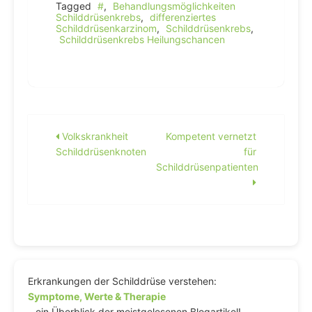
Tagged
#
,
Behandlungsmöglichkeiten
Schilddrüsenkrebs
,
differenziertes
Schilddrüsenkarzinom
,
Schilddrüsenkrebs
,
Schilddrüsenkrebs Heilungschancen
Beitragsnavigation
Volkskrankheit
Kompetent vernetzt
Schilddrüsenknoten
für
Schilddrüsenpatienten
Erkrankungen der Schilddrüse verstehen:
Symptome, Werte & Therapie
– ein Überblick der meistgelesenen Blogartikel!