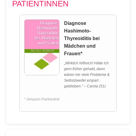
PATIENTINNEN
Diagnose
Hashimoto-
Thyreoiditis bei
Mädchen und
Frauen*
„Wirklich hilfreich! Hätte ich
gern früher gehabt, dann
wären mir viele Probleme &
Selbstzweifel erspart
geblieben.“ – Carola (51)
* Amazon-Partnerlink