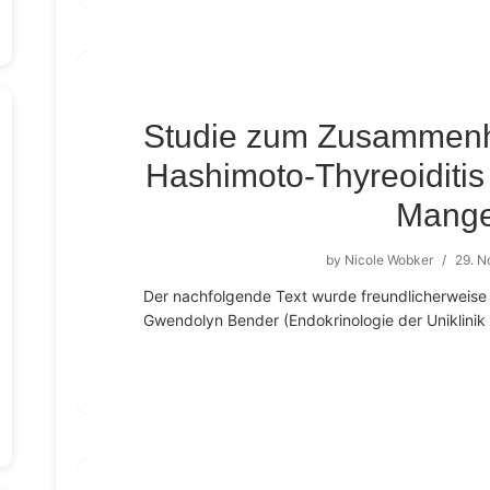
Studie zum Zusammenh
Hashimoto-Thyreoiditi
Mange
by
Nicole Wobker
/
29. 
Der nachfolgende Text wurde freundlicherweise z
Gwendolyn Bender (Endokrinologie der Uniklinik