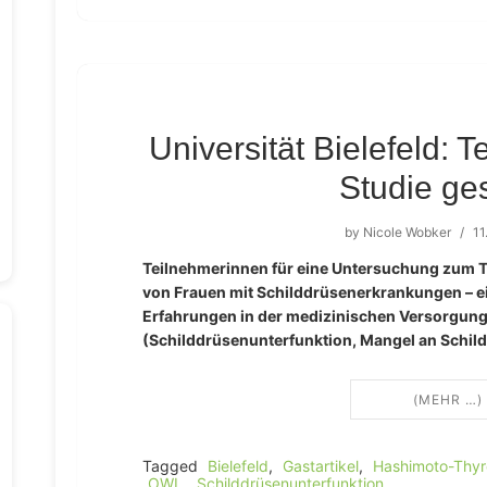
Universität Bielefeld: 
Studie ge
by
Nicole Wobker
/
11
Teilnehmerinnen für eine Untersuchung zum
von Frauen mit Schilddrüsenerkrankungen – ei
Erfahrungen in der medizinischen Versorgung
(Schilddrüsenunterfunktion, Mangel an Schil
(MEHR …)
Tagged
Bielefeld
,
Gastartikel
,
Hashimoto-Thyre
OWL
,
Schilddrüsenunterfunktion