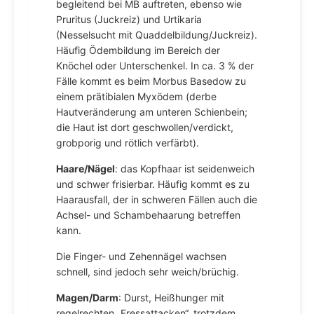
begleitend bei MB auftreten, ebenso wie
Pruritus (Juckreiz) und Urtikaria
(Nesselsucht mit Quaddelbildung/Juckreiz).
Häufig Ödembildung im Bereich der
Knöchel oder Unterschenkel. In ca. 3 % der
Fälle kommt es beim Morbus Basedow zu
einem prätibialen Myxödem (derbe
Hautveränderung am unteren Schienbein;
die Haut ist dort geschwollen/verdickt,
grobporig und rötlich verfärbt).
Haare/Nägel
: das Kopfhaar ist seidenweich
und schwer frisierbar. Häufig kommt es zu
Haarausfall, der in schweren Fällen auch die
Achsel- und Schambehaarung betreffen
kann.
Die Finger- und Zehennägel wachsen
schnell, sind jedoch sehr weich/brüchig.
Magen/Darm
: Durst, Heißhunger mit
regelrechten „Fressattacken“, trotzdem