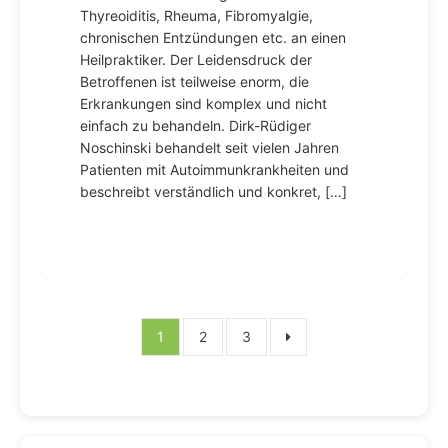
Thyreoiditis, Rheuma, Fibromyalgie,
chronischen Entzündungen etc. an einen
Heilpraktiker. Der Leidensdruck der
Betroffenen ist teilweise enorm, die
Erkrankungen sind komplex und nicht
einfach zu behandeln. Dirk-Rüdiger
Noschinski behandelt seit vielen Jahren
Patienten mit Autoimmunkrankheiten und
beschreibt verständlich und konkret, […]
Seitennummerierung
1
2
3
der
Beiträge