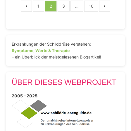
Seitennummerierung
1
2
3
…
10
der
Beiträge
Erkrankungen der Schilddrüse verstehen:
Symptome, Werte & Therapie
– ein Überblick der meistgelesenen Blogartikel!
ÜBER DIESES WEBPROJEKT
2005 – 2025