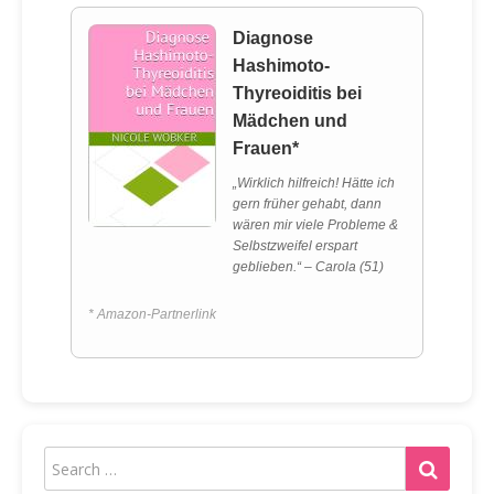
Diagnose
Hashimoto-
Thyreoiditis bei
Mädchen und
Frauen*
„Wirklich hilfreich! Hätte ich
gern früher gehabt, dann
wären mir viele Probleme &
Selbstzweifel erspart
geblieben.“ – Carola (51)
* Amazon-Partnerlink