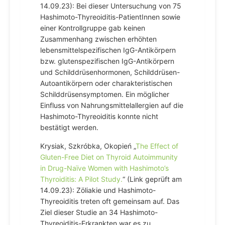
14.09.23): Bei dieser Untersuchung von 75
Hashimoto-Thyreoiditis-PatientInnen sowie
einer Kontrollgruppe gab keinen
Zusammenhang zwischen erhöhten
lebensmittelspezifischen IgG-Antikörpern
bzw. glutenspezifischen IgG-Antikörpern
und Schilddrüsenhormonen, Schilddrüsen-
Autoantikörpern oder charakteristischen
Schilddrüsensymptomen. Ein möglicher
Einfluss von Nahrungsmittelallergien auf die
Hashimoto-Thyreoiditis konnte nicht
bestätigt werden.
Krysiak, Szkróbka, Okopień „
The Effect of
Gluten-Free Diet on Thyroid Autoimmunity
in Drug-Naïve Women with Hashimoto’s
Thyroiditis: A Pilot Study.
“ (Link geprüft am
14.09.23): Zöliakie und Hashimoto-
Thyreoiditis treten oft gemeinsam auf. Das
Ziel dieser Studie an 34 Hashimoto-
Thyreoiditis-Erkrankten war es zu