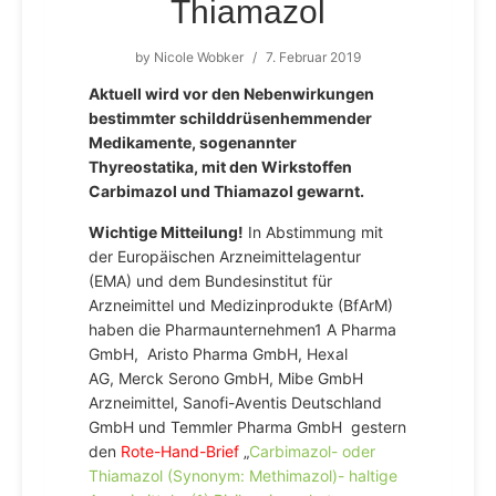
Thiamazol
by
Nicole Wobker
/
7. Februar 2019
Aktuell wird vor den Nebenwirkungen
bestimmter schilddrüsenhemmender
Medikamente, sogenannter
Thyreostatika, mit den Wirkstoffen
Carbimazol und Thiamazol gewarnt.
Wichtige Mitteilung!
In Abstimmung mit
der Europäischen Arzneimittelagentur
(EMA) und dem Bundesinstitut für
Arzneimittel und Medizinprodukte (BfArM)
haben die Pharmaunternehmen1 A Pharma
GmbH, Aristo Pharma GmbH, Hexal
AG, Merck Serono GmbH, Mibe GmbH
Arzneimittel, Sanofi-Aventis Deutschland
GmbH und Temmler Pharma GmbH gestern
den
Rote-Hand-Brief
„
Carbimazol- oder
Thiamazol (Synonym: Methimazol)- haltige