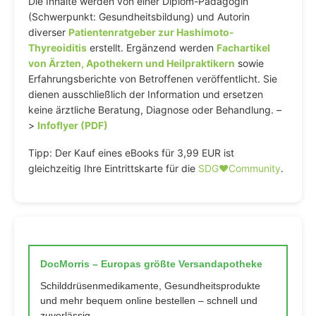
Die Inhalte werden von einer Diplom-Pädagogin
(Schwerpunkt: Gesundheitsbildung) und Autorin
diverser
Patientenratgeber zur Hashimoto-
Thyreoiditis
erstellt. Ergänzend werden
Fachartikel
von Ärzten, Apothekern und Heilpraktikern
sowie
Erfahrungsberichte von Betroffenen veröffentlicht. Sie
dienen ausschließlich der Information und ersetzen
keine ärztliche Beratung, Diagnose oder Behandlung. –
>
Infoflyer (PDF)
Tipp: Der Kauf eines eBooks für 3,99 EUR ist
gleichzeitig Ihre Eintrittskarte für die
SDG♥️Community
.
DocMorris – Europas größte Versandapotheke
Schilddrüsenmedikamente, Gesundheitsprodukte
und mehr bequem online bestellen – schnell und
zuverlässig.