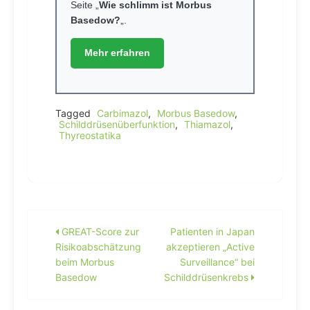
Seite „
Wie schlimm ist Morbus
Basedow?
„.
Mehr erfahren
Tagged
Carbimazol
,
Morbus Basedow
,
Schilddrüsenüberfunktion
,
Thiamazol
,
Thyreostatika
Beitragsnavigation
GREAT-Score zur
Patienten in Japan
Risikoabschätzung
akzeptieren „Active
beim Morbus
Surveillance“ bei
Basedow
Schilddrüsenkrebs