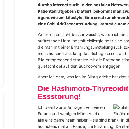
durchs Internet surft, in den sozialen Netzwer
Patientenratgebern blättert, bekommt man zw
irgendwie um Lifestyle. Eine ernstzunehmen
eine Schilddrüsenentzündung, kommt einem da
Wenn ich es nicht besser wüsste, würde ich ann
auftretende Nahrungsmittelallergie oder eine ha
die man mit einer Ernährungsumstellung ruck zu
muss nur eine Zeit lang das Richtige essen und d
Bild entsprechend strahlen mir die Protagonistin
quietschfidel auf den Buchcovern entgegen.
Aber: Mit dem, was ich im Alltag erlebe hat das n
Die Hashimoto-Thyreoiditi
Essstörung!
Ich beantworte Anfragen von vielen
Frauen und wenigen Männern die
alle eins gemeinsam haben – sie sind krank! In d
höchstens mal am Rande, um Ernährung. Da steh