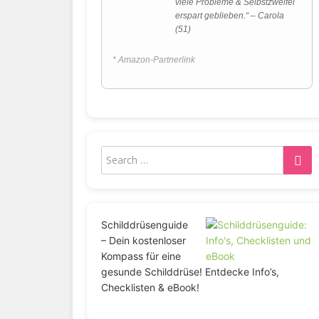
viele Probleme & Selbstzweifel
erspart geblieben.“ – Carola
(51)
* Amazon-Partnerlink
Schilddrüsenguide
– Dein kostenloser
Kompass für eine
gesunde Schilddrüse! Entdecke Info’s,
Checklisten & eBook!