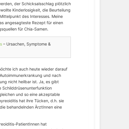
rden, der Schicksalsschlag plötzlich
ollte Kinderlosigkeit, die Beurteilung
ittelpunkt des Interesses. Meine
das angesagteste Rezept für einen
gsquellen für Chia-Samen.
s
– Ursachen, Symptome &
öchte ich auch heute wieder darauf
ne Autoimmunerkrankung und nach
 nicht heilbar ist. Ja, es gibt
e Schilddrüsenunterfunktion
gleichen und so eine akzeptable
reoiditis hat ihre Tücken, d.h. sie
ür die behandelnden ÄrztInnen eine
oiditis-PatientInnen hat