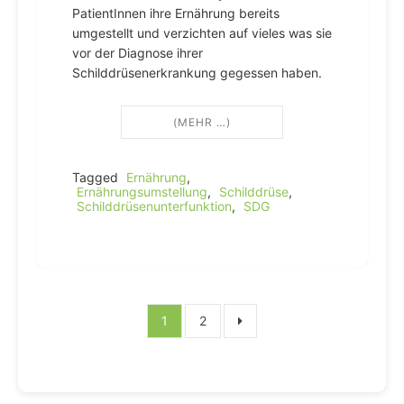
PatientInnen ihre Ernährung bereits
umgestellt und verzichten auf vieles was sie
vor der Diagnose ihrer
Schilddrüsenerkrankung gegessen haben.
(MEHR …)
Tagged
Ernährung
,
Ernährungsumstellung
,
Schilddrüse
,
Schilddrüsenunterfunktion
,
SDG
Seitennummerierung
1
2
der
Beiträge