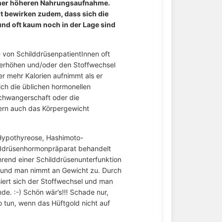
einer höheren Nahrungsaufnahme.
t bewirken zudem, dass sich die
nd oft kaum noch in der Lage sind
e von SchilddrüsenpatientInnen oft
erhöhen und/oder den Stoffwechsel
r mehr Kalorien aufnimmt als er
ch die üblichen hormonellen
chwangerschaft oder die
dern auch das Körpergewicht
Hypothyreose, Hashimoto-
ilddrüsenhormonpräparat behandelt
ährend einer Schilddrüsenunterfunktion
 und man nimmt an Gewicht zu. Durch
iert sich der Stoffwechsel und man
de. :-) Schön wär’s!!! Schade nur,
o tun, wenn das Hüftgold nicht auf