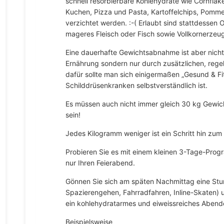
schnell resorbierbare Kohlehydrate wie Cornflak
Kuchen, Pizza und Pasta, Kartoffelchips, Pomme
verzichtet werden. :-( Erlaubt sind stattdessen
mageres Fleisch oder Fisch sowie Vollkornerzeug
Eine dauerhafte Gewichtsabnahme ist aber nicht 
Ernährung sondern nur durch zusätzlichen, rege
dafür sollte man sich einigermaßen „Gesund & Fit“
Schilddrüsenkranken selbstverständlich ist.
Es müssen auch nicht immer gleich 30 kg Gewi
sein!
Jedes Kilogramm weniger ist ein Schritt hin zum
Probieren Sie es mit einem kleinen 3-Tage-Pro
nur Ihren Feierabend.
Gönnen Sie sich am späten Nachmittag eine St
Spazierengehen, Fahrradfahren, Inline-Skaten)
ein kohlehydratarmes und eiweissreiches Abend
Beispielsweise