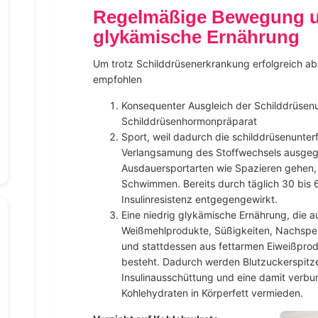
Regelmäßige Bewegung un
glykämische Ernährung
Um trotz Schilddrüsenerkrankung erfolgreich a
empfohlen
Konsequenter Ausgleich der Schilddrüsenu
Schilddrüsenhormonpräparat
Sport, weil dadurch die schilddrüsenunter
Verlangsamung des Stoffwechsels ausgegl
Ausdauersportarten wie Spazieren gehen,
Schwimmen. Bereits durch täglich 30 bis
Insulinresistenz entgegengewirkt.
Eine niedrig glykämische Ernährung, die a
Weißmehlprodukte, Süßigkeiten, Nachspei
und stattdessen aus fettarmen Eiweißpr
besteht. Dadurch werden Blutzuckerspitze
Insulinausschüttung und eine damit ver
Kohlehydraten in Körperfett vermieden.