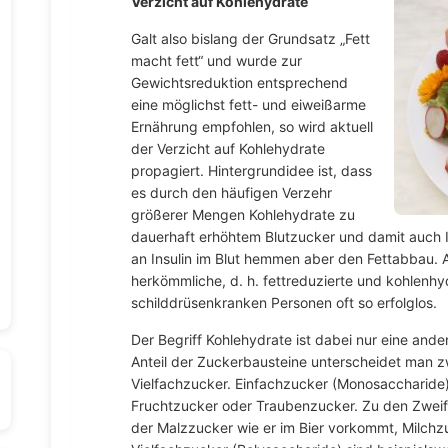
Verzicht auf Kohlehydrate
Galt also bislang der Grundsatz „Fett
macht fett“ und wurde zur
Gewichtsreduktion entsprechend
eine möglichst fett- und eiweißarme
Ernährung empfohlen, so wird aktuell
der Verzicht auf Kohlehydrate
propagiert. Hintergrundidee ist, dass
es durch den häufigen Verzehr
größerer Mengen Kohlehydrate zu
dauerhaft erhöhtem Blutzucker und damit auch 
an Insulin im Blut hemmen aber den Fettabbau. 
herkömmliche, d. h. fettreduzierte und kohlenhy
schilddrüsenkranken Personen oft so erfolglos.
Der Begriff Kohlehydrate ist dabei nur eine and
Anteil der Zuckerbausteine unterscheidet man z
Vielfachzucker. Einfachzucker (Monosaccharide) 
Fruchtzucker oder Traubenzucker. Zu den Zwei
der Malzzucker wie er im Bier vorkommt, Milchz