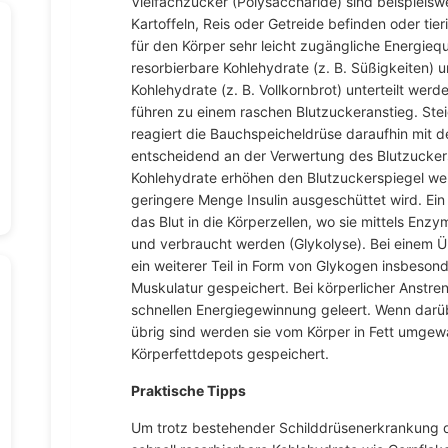
Vielfachzucker (Polysaccharide) sind beispielswei
Kartoffeln, Reis oder Getreide befinden oder tie
für den Körper sehr leicht zugängliche Energieque
resorbierbare Kohlehydrate (z. B. Süßigkeiten) 
Kohlehydrate (z. B. Vollkornbrot) unterteilt werd
führen zu einem raschen Blutzuckeranstieg. Stei
reagiert die Bauchspeicheldrüse daraufhin mit der
entscheidend an der Verwertung des Blutzuckers
Kohlehydrate erhöhen den Blutzuckerspiegel wen
geringere Menge Insulin ausgeschüttet wird. Ein
das Blut in die Körperzellen, wo sie mittels Enz
und verbraucht werden (Glykolyse). Bei einem 
ein weiterer Teil in Form von Glykogen insbesond
Muskulatur gespeichert. Bei körperlicher Anstr
schnellen Energiegewinnung geleert. Wenn darü
übrig sind werden sie vom Körper in Fett umgew
Körperfettdepots gespeichert.
Praktische Tipps
Um trotz bestehender Schilddrüsenerkrankung d