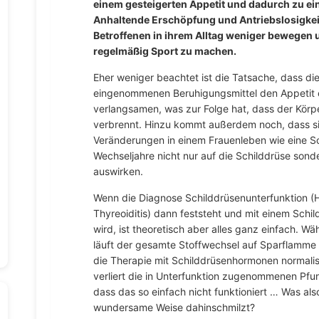
einem gesteigerten Appetit und dadurch zu 
Anhaltende Erschöpfung und Antriebslosigkei
Betroffenen in ihrem Alltag weniger bewegen u
regelmäßig Sport zu machen.
Eher weniger beachtet ist die Tatsache, dass di
eingenommenen Beruhigungsmittel den Appetit 
verlangsamen, was zur Folge hat, dass der Körpe
verbrennt. Hinzu kommt außerdem noch, dass si
Veränderungen in einem Frauenleben wie eine S
Wechseljahre nicht nur auf die Schilddrüse son
auswirken.
Wenn die Diagnose Schilddrüsenunterfunktion (
Thyreoiditis) dann feststeht und mit einem Sch
wird, ist theoretisch aber alles ganz einfach. W
läuft der gesamte Stoffwechsel auf Sparflamme
die Therapie mit Schilddrüsenhormonen normalis
verliert die in Unterfunktion zugenommenen Pfun
dass das so einfach nicht funktioniert … Was als
wundersame Weise dahinschmilzt?