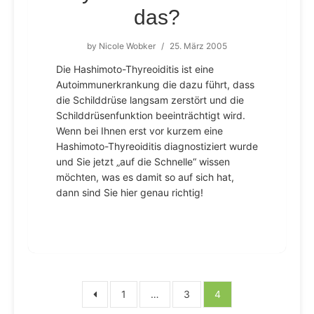
das?
by
Nicole Wobker
/
25. März 2005
Die Hashimoto-Thyreoiditis ist eine
Autoimmunerkrankung die dazu führt, dass
die Schilddrüse langsam zerstört und die
Schilddrüsenfunktion beeinträchtigt wird.
Wenn bei Ihnen erst vor kurzem eine
Hashimoto-Thyreoiditis diagnostiziert wurde
und Sie jetzt „auf die Schnelle“ wissen
möchten, was es damit so auf sich hat,
dann sind Sie hier genau richtig!
Seitennummerierung
1
…
3
4
der