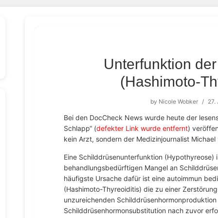
Unterfunktion der
(Hashimoto-Thy
by
Nicole Wobker
/
27.
Bei den DocCheck News wurde heute der lesensw
Schlapp“ (
defekter Link wurde entfernt
) veröffen
kein Arzt, sondern der Medizinjournalist Michael
Eine Schilddrüsenunterfunktion (Hypothyreose) i
behandlungsbedürftigen Mangel an Schilddrüse
häufigste Ursache dafür ist eine autoimmun be
(Hashimoto-Thyreoiditis) die zu einer Zerstörun
unzureichenden Schilddrüsenhormonproduktion f
Schilddrüsenhormonsubstitution nach zuvor erfo