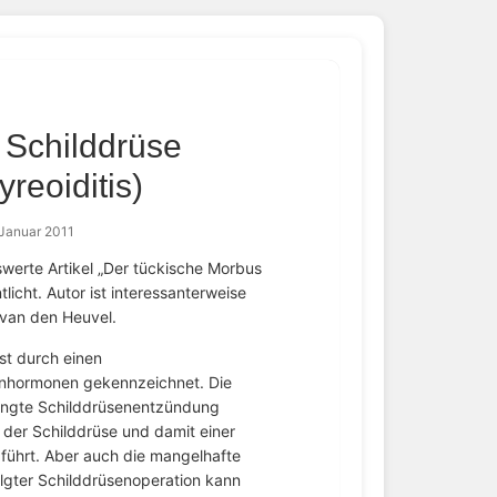
 Schilddrüse
reoiditis)
 Januar 2011
erte Artikel „Der tückische Morbus
tlicht. Autor ist interessanterweise
 van den Heuvel.
st durch einen
nhormonen gekennzeichnet. Die
dingte Schilddrüsenentzündung
g der Schilddrüse und damit einer
ührt. Aber auch die mangelhafte
lgter Schilddrüsenoperation kann