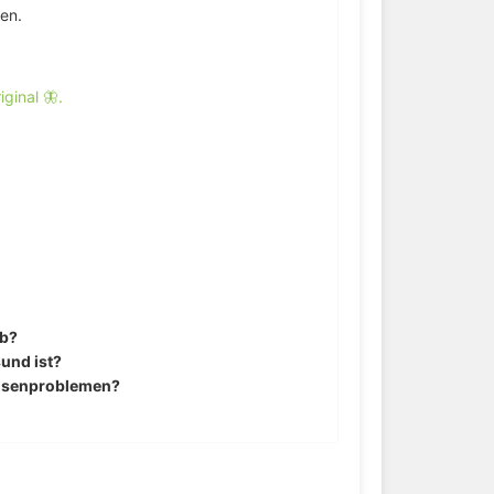
ren.
ginal 🦋.
ab?
sund ist?
rüsenproblemen?