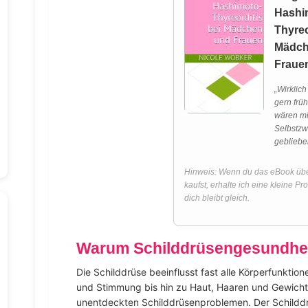
Hashi
Thyreo
Mädch
Fraue
„Wirklich
gern frü
wären mi
Selbstzwe
gebliebe
Hinweis: Wenn du das eBook übe
kaufst, erhalte ich eine kleine Pro
dich bleibt gleich.
Warum Schilddrüsengesundheit 
Die Schilddrüse beeinflusst fast alle Körperfunktio
und Stimmung bis hin zu Haut, Haaren und Gewicht.
unentdeckten Schilddrüsenproblemen. Der Schilddrü