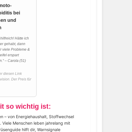
moto-
iditis bei
en und
n
 hilfreich! Hätte ich
her gehabt, dann
r viele Probleme &
ifel erspart
n.“ – Carola (51)
r diesen Link
vision. Der Preis für
so wichtig ist:
nen – von Energiehaushalt, Stoffwechsel
 Viele Menschen leben jahrelang mit
senguide hilft dir, Warnsignale