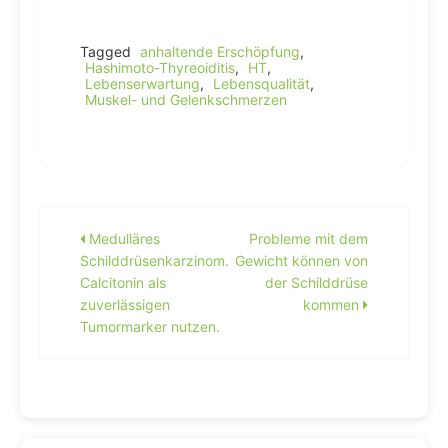
Tagged
anhaltende Erschöpfung
,
Hashimoto-Thyreoiditis
,
HT
,
Lebenserwartung
,
Lebensqualität
,
Muskel- und Gelenkschmerzen
Beitragsnavigation
Medulläres
Probleme mit dem
Schilddrüsenkarzinom.
Gewicht können von
Calcitonin als
der Schilddrüse
zuverlässigen
kommen
Tumormarker nutzen.