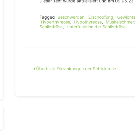
Dieser Text wurde aktualisiert und am 09.05.23 n
Tagged
Beschwerden
,
Erschöpfung
,
Gewicht
Hyperthyreose
,
Hypothyreose
,
Muskelschmer
Schilddrüse
,
Unterfunktion der Schilddrüse
Beitragsnavigation
Überblick Erkrankungen der Schilddrüse