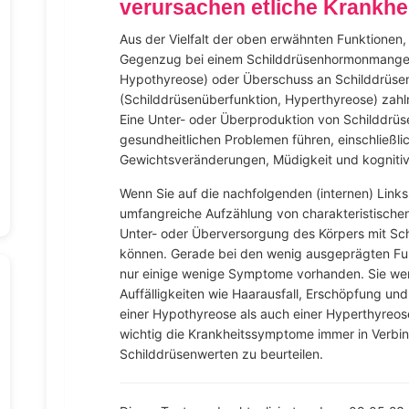
verursachen etliche Krankh
Aus der Vielfalt der oben erwähnten Funktionen
Gegenzug bei einem Schilddrüsenhormonmangel 
Hypothyreose) oder Überschuss an Schilddrüs
(Schilddrüsenüberfunktion, Hyperthyreose) zah
Eine Unter- oder Überproduktion von Schilddr
gesundheitlichen Problemen führen, einschließli
Gewichtsveränderungen, Müdigkeit und kognitiv
Wenn Sie auf die nachfolgenden (internen) Links 
umfangreiche Aufzählung von charakteristischen
Unter- oder Überversorgung des Körpers mit Sc
können. Gerade bei den wenig ausgeprägten Fun
nur einige wenige Symptome vorhanden. Sie wer
Auffälligkeiten wie Haarausfall, Erschöpfung u
einer Hypothyreose als auch einer Hyperthyreo
wichtig die Krankheitssymptome immer in Verbin
Schilddrüsenwerten zu beurteilen.