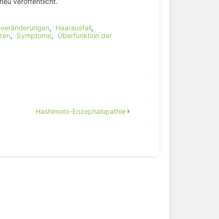
eu veröffentlicht.
sveränderungen
,
Haarausfall
,
zen
,
Symptome
,
Überfunktion der
Hashimoto-Enzephalopathie