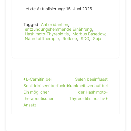
Letzte Aktualisierung: 15. Juni 2025
Tagged
Antioxidantien
,
entzündungshemmende Ernährung
,
Hashimoto-Thyreoiditis
,
Morbus Basedow
,
Nährstofftherapie
,
Rotklee
,
SDG
,
Soja
Beitragsnavigation
L-Carnitin bei
Selen beeinflusst
Schilddrüsenüberfunktion:
Krankheitsverlauf bei
Ein möglicher
der Hashimoto-
therapeutischer
Thyreoiditis positiv
Ansatz