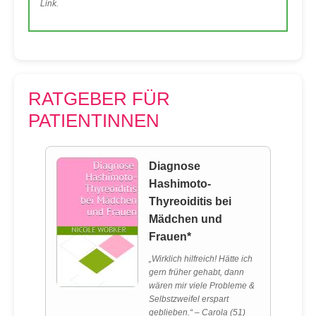
Link.
RATGEBER FÜR
PATIENTINNEN
Diagnose
Hashimoto-
Thyreoiditis bei
Mädchen und
Frauen*
„Wirklich hilfreich! Hätte ich
gern früher gehabt, dann
wären mir viele Probleme &
Selbstzweifel erspart
geblieben.“ – Carola (51)