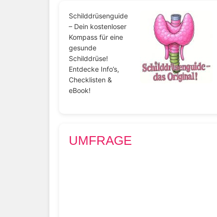
Schilddrüsenguide
– Dein kostenloser
Kompass für eine
gesunde
Schilddrüse!
Entdecke Info’s,
Checklisten &
eBook!
UMFRAGE
Wo informieren Sie sich hauptsächlich
über das Thema Schilddrüse?
Ich informiere mich aktuell kaum über
das Thema