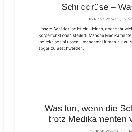
Schilddrüse – Was
by
Nicole Wobker
/
5. N
Unsere Schilddrüse ist ein kleines, aber sehr wic
Körperfunktionen steuert. Manche Medikamente 
indirekt beeinflussen – manchmal führen sie z
sogar zu Beschwerden.
Was tun, wenn die Sc
trotz Medikamenten v
by
Nicole Wobker
/
1. N