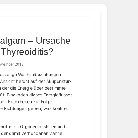
malgam – Ursache
Thyreoiditis?
November 2013
dass enge Wechselbeziehungen
nsicht beruht auf der Akupunktur-
h der die Energie über bestimmte
ßt. Blockaden dieses Energieflusses
ben Krankheiten zur Folge.
de Richtungen geben, was konkret
eordneten Organen auslösen und
n der damit verbundenen Zähne