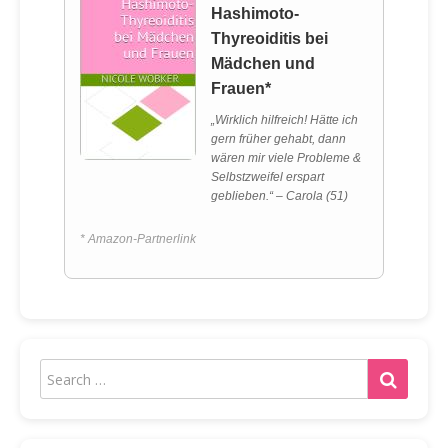
Hashimoto-
Thyreoiditis bei
Mädchen und
Frauen*
„Wirklich hilfreich! Hätte ich
gern früher gehabt, dann
wären mir viele Probleme &
Selbstzweifel erspart
geblieben.“ – Carola (51)
* Amazon-Partnerlink