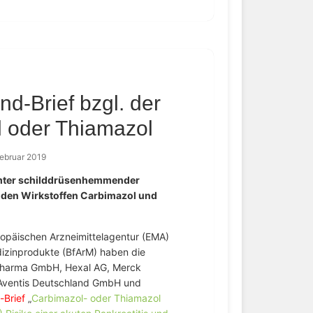
d-Brief bzgl. der
l oder Thiamazol
Februar 2019
mmter schilddrüsenhemmender
 den Wirkstoffen Carbimazol und
opäischen Arzneimittelagentur (EMA)
dizinprodukte (BfArM) haben die
harma GmbH, Hexal AG, Merck
Aventis Deutschland GmbH und
Brief
„
Carbimazol- oder Thiamazol