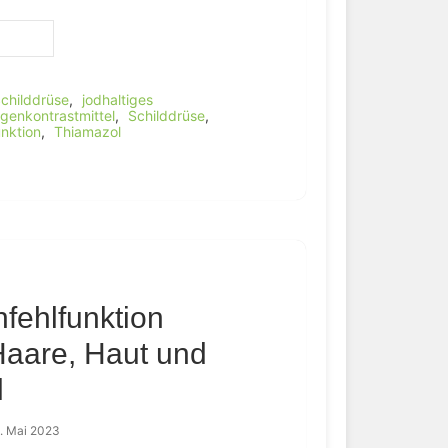
childdrüse
,
jodhaltiges
genkontrastmittel
,
Schilddrüse
,
nktion
,
Thiamazol
fehlfunktion
Haare, Haut und
l
. Mai 2023