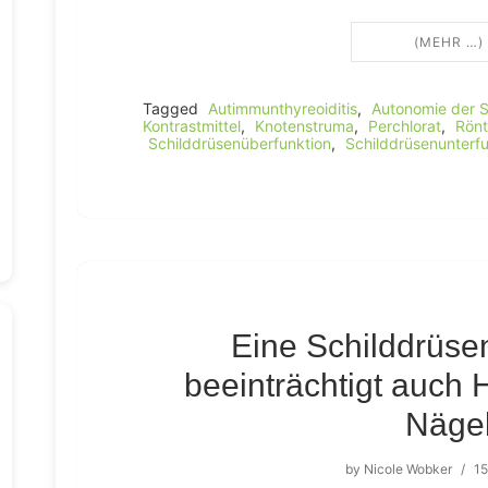
(MEHR …)
Tagged
Autimmunthyreoiditis
,
Autonomie der S
Kontrastmittel
,
Knotenstruma
,
Perchlorat
,
Rönt
Schilddrüsenüberfunktion
,
Schilddrüsenunterfu
Eine Schilddrüsen
beeinträchtigt auch 
Näge
by
Nicole Wobker
/
15