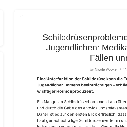
Schilddrüsenprobleme
Jugendlichen: Medika
Fällen un
by
Nicole Wobker
/
11
Eine Unterfunktion der Schilddrüse kann die 
Jugendlichen immens beeinträchtigen – schließ
wichtiger Hormonproduzent.
Ein Mangel an Schilddrüsenhormonen kann über e
und durch die Gabe des entwicklungsrelevante
Daher ist es auf den ersten Blick erfreulich, da
häufiger auf auffällige Schilddrüsenwerte hin un
jedoch auch vermehrt dazu, dass Kinder die Hor