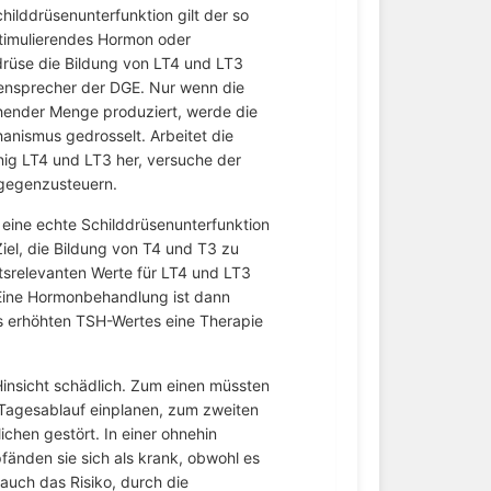
hilddrüsenunterfunktion gilt der so
timulierendes Hormon oder
drüse die Bildung von LT4 und LT3
iensprecher der DGE. Nur wenn die
chender Menge produziert, werde die
nismus gedrosselt. Arbeitet die
enig LT4 und LT3 her, versuche der
gegenzusteuern.
 eine echte Schilddrüsenunterfunktion
iel, die Bildung von T4 und T3 zu
eitsrelevanten Werte für LT4 und LT3
. Eine Hormonbehandlung ist dann
es erhöhten TSH-Wertes eine Therapie
 Hinsicht schädlich. Zum einen müssten
n Tagesablauf einplanen, zum zweiten
hen gestört. In einer ohnehin
nden sie sich als krank, obwohl es
auch das Risiko, durch die