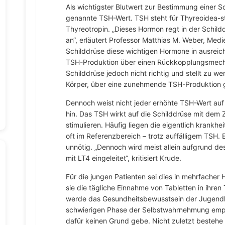
Als wichtigster Blutwert zur Bestimmung einer Sc
genannte TSH-Wert. TSH steht für Thyreoidea-s
Thyreotropin. „Dieses Hormon regt in der Schild
an“, erläutert Professor Matthias M. Weber, Med
Schilddrüse diese wichtigen Hormone in ausrei
TSH-Produktion über einen Rückkopplungsmecha
Schilddrüse jedoch nicht richtig und stellt zu w
Körper, über eine zunehmende TSH-Produktion 
Dennoch weist nicht jeder erhöhte TSH-Wert auf
hin. Das TSH wirkt auf die Schilddrüse mit dem Z
stimulieren. Häufig liegen die eigentlich krankh
oft im Referenzbereich – trotz auffälligem TSH
unnötig. „Dennoch wird meist allein aufgrund d
mit LT4 eingeleitet“, kritisiert Krude.
Für die jungen Patienten sei dies in mehrfacher
sie die tägliche Einnahme von Tabletten in ihre
werde das Gesundheitsbewusstsein der Jugendlic
schwierigen Phase der Selbstwahrnehmung empfä
dafür keinen Grund gebe. Nicht zuletzt bestehe 