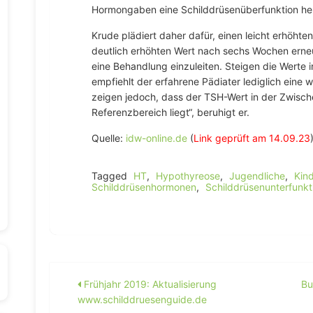
Hormongaben eine Schilddrüsenüberfunktion he
Krude plädiert daher dafür, einen leicht erhöht
deutlich erhöhten Wert nach sechs Wochen erneu
eine Behandlung einzuleiten. Steigen die Werte in
empfiehlt der erfahrene Pädiater lediglich eine w
zeigen jedoch, dass der TSH-Wert in der Zwisch
Referenzbereich liegt“, beruhigt er.
Quelle:
idw-online.de
(
Link geprüft am 14.09.23
Tagged
HT
,
Hypothyreose
,
Jugendliche
,
Kind
Schilddrüsenhormonen
,
Schilddrüsenunterfunkt
Beitragsnavigation
Frühjahr 2019: Aktualisierung
Bu
www.schilddruesenguide.de