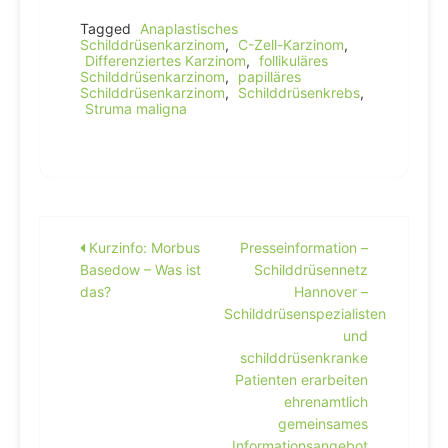
Tagged
Anaplastisches
Schilddrüsenkarzinom
,
C-Zell-Karzinom
,
Differenziertes Karzinom
,
follikuläres
Schilddrüsenkarzinom
,
papilläres
Schilddrüsenkarzinom
,
Schilddrüsenkrebs
,
Struma maligna
Beitragsnavigation
Kurzinfo: Morbus
Presseinformation –
Basedow – Was ist
Schilddrüsennetz
das?
Hannover –
Schilddrüsenspezialisten
und
schilddrüsenkranke
Patienten erarbeiten
ehrenamtlich
gemeinsames
Informationsangebot