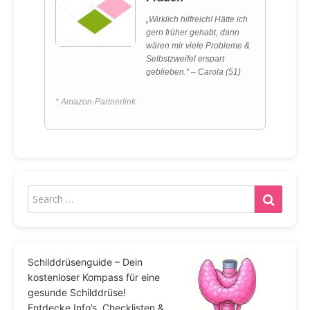
„Wirklich hilfreich! Hätte ich
gern früher gehabt, dann
wären mir viele Probleme &
Selbstzweifel erspart
geblieben.“ – Carola (51)
* Amazon-Partnerlink
Schilddrüsenguide – Dein
kostenloser Kompass für eine
gesunde Schilddrüse!
Entdecke Info’s, Checklisten &