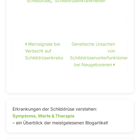
Schilddrüse
,
Schilddrüsenkrankheiten
Beitragsnavigation
Warnsignale bei
Genetische Ursachen
Verdacht auf
von
Schilddrüsenkrebs
Schilddrüsenunterfunktionen
bei Neugeborenen
Erkrankungen der Schilddrüse verstehen:
Symptome, Werte & Therapie
– ein Überblick der meistgelesenen Blogartikel!