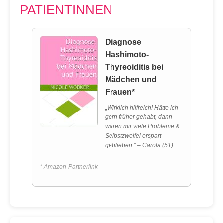
PATIENTINNEN
Diagnose
Hashimoto-
Thyreoiditis bei
Mädchen und
Frauen*
„Wirklich hilfreich! Hätte ich
gern früher gehabt, dann
wären mir viele Probleme &
Selbstzweifel erspart
geblieben.“ – Carola (51)
* Amazon-Partnerlink