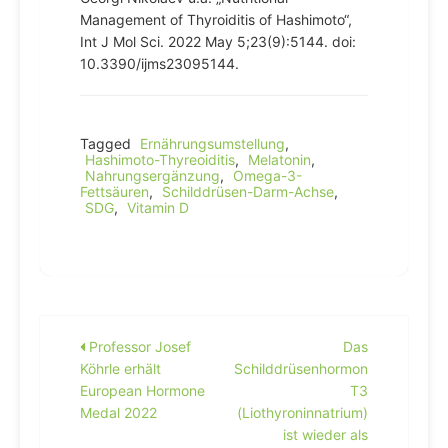
Management of Thyroiditis of Hashimoto“,
Int J Mol Sci. 2022 May 5;23(9):5144. doi:
10.3390/ijms23095144.
Tagged
Ernährungsumstellung
,
Hashimoto-Thyreoiditis
,
Melatonin
,
Nahrungsergänzung
,
Omega-3-
Fettsäuren
,
Schilddrüsen-Darm-Achse
,
SDG
,
Vitamin D
Beitragsnavigation
Professor Josef
Das
Köhrle erhält
Schilddrüsenhormon
European Hormone
T3
Medal 2022
(Liothyroninnatrium)
ist wieder als