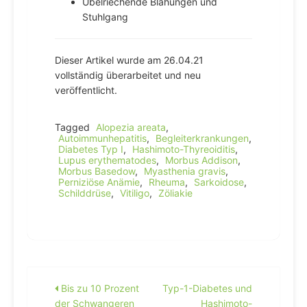
Übelriechende Blähungen und
Stuhlgang
Dieser Artikel wurde am 26.04.21
vollständig überarbeitet und neu
veröffentlicht.
Tagged
Alopezia areata
,
Autoimmunhepatitis
,
Begleiterkrankungen
,
Diabetes Typ I
,
Hashimoto-Thyreoiditis
,
Lupus erythematodes
,
Morbus Addison
,
Morbus Basedow
,
Myasthenia gravis
,
Perniziöse Anämie
,
Rheuma
,
Sarkoidose
,
Schilddrüse
,
Vitiligo
,
Zöliakie
Beitragsnavigation
Bis zu 10 Prozent
Typ-1-Diabetes und
der Schwangeren
Hashimoto-