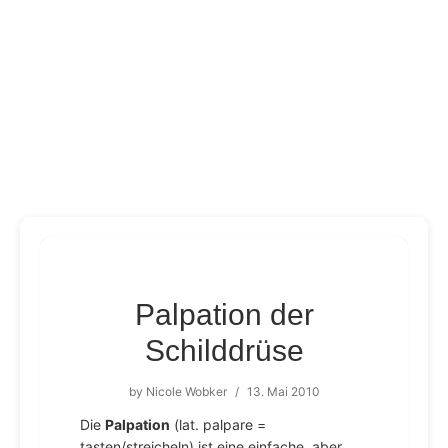
Palpation der
Schilddrüse
by
Nicole Wobker
/
13. Mai 2010
Die
Palpation
(lat. palpare =
tasten/streicheln) ist eine einfache, aber