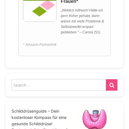
Frauen*
„Wirklich hilfreich! Hätte ich
gern früher gehabt, dann
wären mir viele Probleme &
Selbstzweifel erspart
geblieben.“ – Carola (51)
* Amazon-Partnerlink
Schilddrüsenguide – Dein
kostenloser Kompass für eine
gesunde Schilddrüse!