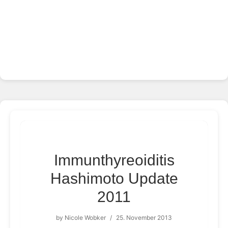
Immunthyreoiditis
Hashimoto Update
2011
by
Nicole Wobker
/
25. November 2013