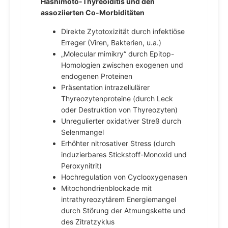
Hashimoto-Thyreoiditis und den
assoziierten Co-Morbiditäten
Direkte Zytotoxizität durch infektiöse
Erreger (Viren, Bakterien, u.a.)
„Molecular mimikry“ durch Epitop-
Homologien zwischen exogenen und
endogenen Proteinen
Präsentation intrazellulärer
Thyreozytenproteine (durch Leck
oder Destruktion von Thyreozyten)
Unregulierter oxidativer Streß durch
Selenmangel
Erhöhter nitrosativer Stress (durch
induzierbares Stickstoff-Monoxid und
Peroxynitrit)
Hochregulation von Cyclooxygenasen
Mitochondrienblockade mit
intrathyreozytärem Energiemangel
durch Störung der Atmungskette und
des Zitratzyklus