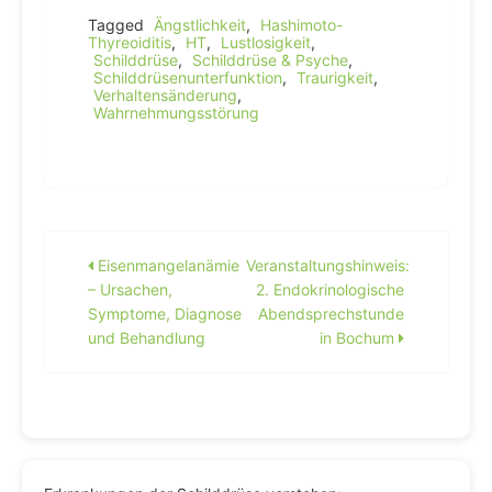
Tagged
Ängstlichkeit
,
Hashimoto-
Thyreoiditis
,
HT
,
Lustlosigkeit
,
Schilddrüse
,
Schilddrüse & Psyche
,
Schilddrüsenunterfunktion
,
Traurigkeit
,
Verhaltensänderung
,
Wahrnehmungsstörung
Beitragsnavigation
Eisenmangelanämie
Veranstaltungshinweis:
– Ursachen,
2. Endokrinologische
Symptome, Diagnose
Abendsprechstunde
und Behandlung
in Bochum