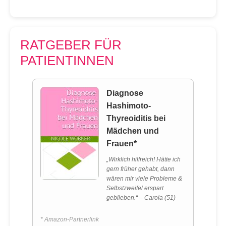
RATGEBER FÜR
PATIENTINNEN
Diagnose
Hashimoto-
Thyreoiditis bei
Mädchen und
Frauen*
„Wirklich hilfreich! Hätte ich
gern früher gehabt, dann
wären mir viele Probleme &
Selbstzweifel erspart
geblieben.“ – Carola (51)
* Amazon-Partnerlink