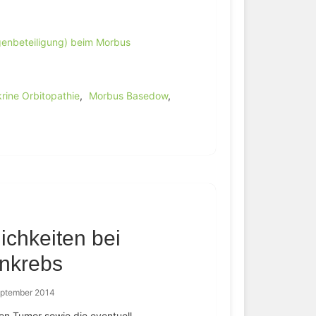
genbeteiligung) beim Morbus
rine Orbitopathie
,
Morbus Basedow
,
chkeiten bei
enkrebs
eptember 2014
en Tumor sowie die eventuell