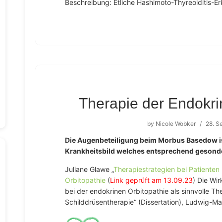
Beschreibung: Etliche Hashimoto-Thyreoiditis-Er
Therapie der Endokri
by
Nicole Wobker
/
28. S
Die Augenbeteiligung beim Morbus Basedow is
Krankheitsbild welches entsprechend gesond
Juliane Glawe „
Therapiestrategien bei Patienten
Orbitopathie
(
Link geprüft am 13.09.23
) Die Wi
bei der endokrinen Orbitopathie als sinnvolle T
Schilddrüsentherapie“ (Dissertation), Ludwig-Ma