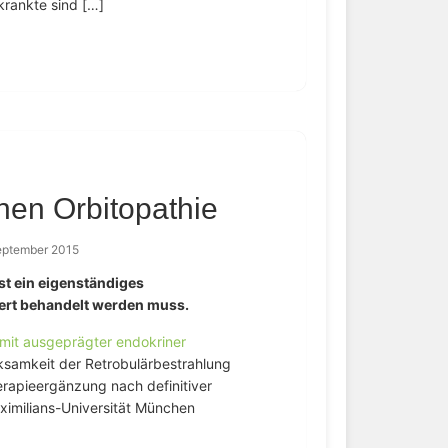
krankte sind […]
nen Orbitopathie
eptember 2015
t ein eigenständiges
ert behandelt werden muss.
 mit ausgeprägter endokriner
rksamkeit der Retrobulärbestrahlung
herapieergänzung nach definitiver
ximilians-Universität München