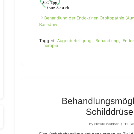
→
Behandlung der Endokrinen Orbitopathie (Au
Basedow
Tagged
Augenbeteiligung
,
Behandlung
,
Endok
Therapie
Behandlungsmögli
Schilddrüs
by
Nicole Wobker
/
11. S
Eine Krebsbehandlung hat das vorrangige Ziel d