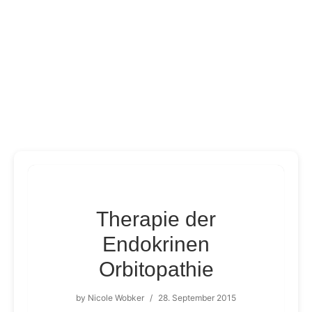
Therapie der
Endokrinen
Orbitopathie
by
Nicole Wobker
/
28. September 2015