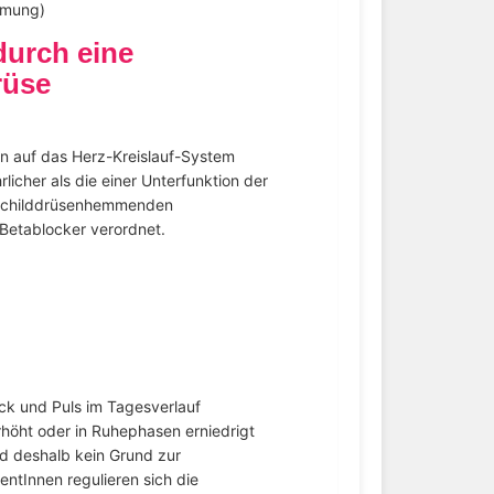
tmung)
durch eine
rüse
n auf das Herz-Kreislauf-System
licher als die einer Unterfunktion der
n schilddrüsenhemmenden
Betablocker verordnet.
uck und Puls im Tagesverlauf
rhöht oder in Ruhephasen erniedrigt
nd deshalb kein Grund zur
ntInnen regulieren sich die