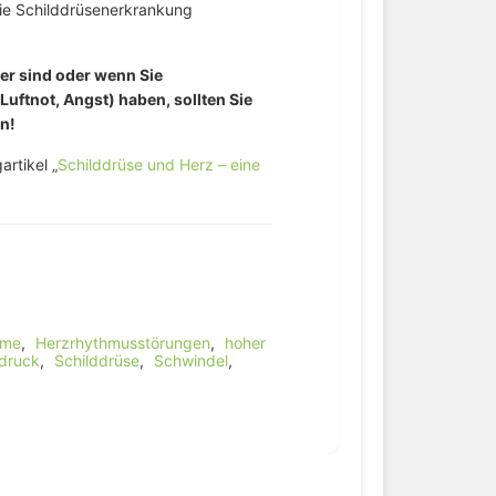
die Schilddrüsenerkrankung
er sind oder wenn Sie
ftnot, Angst) haben, sollten Sie
n!
rtikel „
Schilddrüse und Herz – eine
eme
,
Herzrhythmusstörungen
,
hoher
tdruck
,
Schilddrüse
,
Schwindel
,