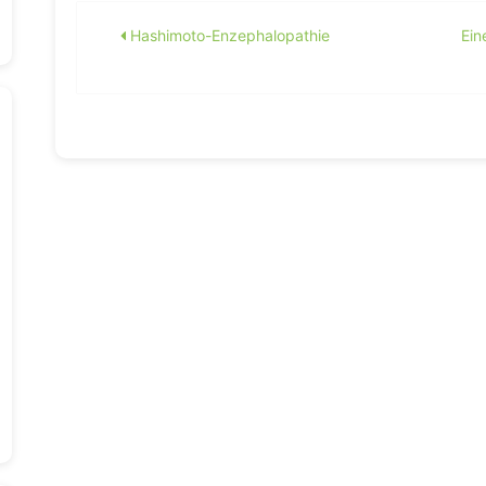
Beitragsnavigation
Hashimoto-Enzephalopathie
Ein