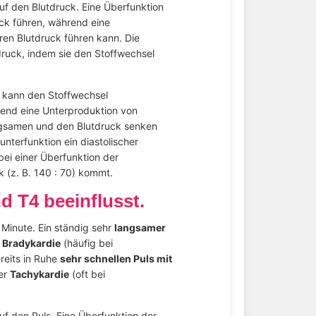
uf den Blutdruck. Eine Überfunktion
ck führen, während eine
ren Blutdruck führen kann. Die
ruck, indem sie den Stoffwechsel
 kann den Stoffwechsel
end eine Unterproduktion von
gsamen und den Blutdruck senken
unterfunktion ein diastolischer
bei einer Überfunktion der
 (z. B. 140 : 70) kommt.
d T4 beeinflusst.
 Minute. Ein ständig sehr
langsamer
s
Bradykardie
(häufig bei
reits in Ruhe
sehr schnellen Puls mit
er
Tachykardie
(oft bei
f den Puls. Eine Überfunktion der