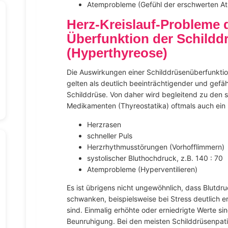
Atemprobleme (Gefühl der erschwerten A
Herz-Kreislauf-Probleme 
Überfunktion der Schildd
(Hyperthyreose)
Die Auswirkungen einer Schilddrüsenüberfunktio
gelten als deutlich beeinträchtigender und gefähr
Schilddrüse. Von daher wird begleitend zu de
Medikamenten (Thyreostatika) oftmals auch ein 
Herzrasen
schneller Puls
Herzrhythmusstörungen (Vorhofflimmern)
systolischer Bluthochdruck, z.B. 140 : 70
Atemprobleme (Hyperventilieren)
Es ist übrigens nicht ungewöhnlich, dass Blutdr
schwanken, beispielsweise bei Stress deutlich e
sind. Einmalig erhöhte oder erniedrigte Werte si
Beunruhigung. Bei den meisten Schilddrüsenpatie