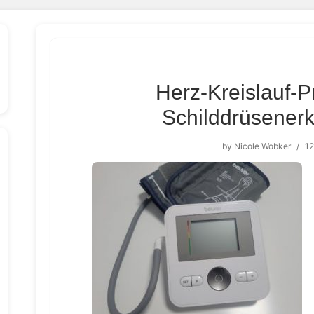
Herz-Kreislauf-P
Schilddrüsener
by
Nicole Wobker
/
12