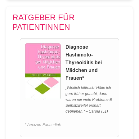
RATGEBER FÜR
PATIENTINNEN
Diagnose
Hashimoto-
Thyreoiditis bei
Mädchen und
Frauen*
„Wirklich hilfreich! Hätte ich
gern früher gehabt, dann
wären mir viele Probleme &
Selbstzweifel erspart
geblieben.“ – Carola (51)
* Amazon-Partnerlink