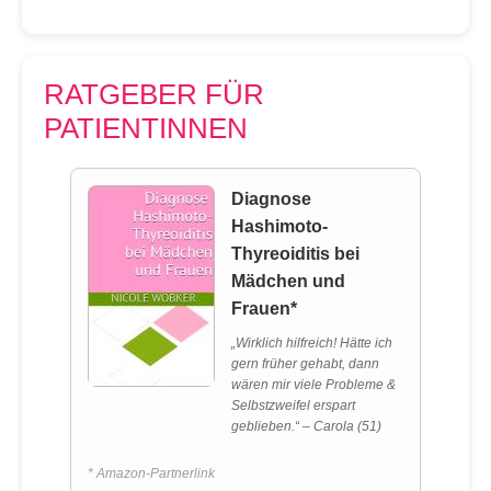
RATGEBER FÜR
PATIENTINNEN
Diagnose
Hashimoto-
Thyreoiditis bei
Mädchen und
Frauen*
„Wirklich hilfreich! Hätte ich
gern früher gehabt, dann
wären mir viele Probleme &
Selbstzweifel erspart
geblieben.“ – Carola (51)
* Amazon-Partnerlink