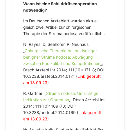
Wann ist eine Schilddrüsenoperation
notwendig?
Im Deutschen Ärzteblatt wurden aktuell
gleich zwei Artikel zur chirurgischen
Therapie der Struma nodosa veröffentlicht.
N. Rayes, D. Seehofer, P. Neuhaus:
„
Chirurgische Therapie bei beidseitiger
benigner Struma nodosa: Abwägung
zwischen Radikalität und Komplikationen
„,
Dtsch Arztebl Int 2014; 111(10): 171-8; DOI:
10.3238/arztebl.2014.0171 (
Link geprüft
am 13.09.23
)
R. Gärtner: „
Struma nodosa: Umsichtige
Indikation zur Operation
„, Dtsch Arztebl Int
2014; 111(10): 169-70; DOI:
10.3238/arztebl.2014.0169 (
Link geprüft
am 13.09.23
)
Heiße oder kalte Knoten in der Schilddrüse