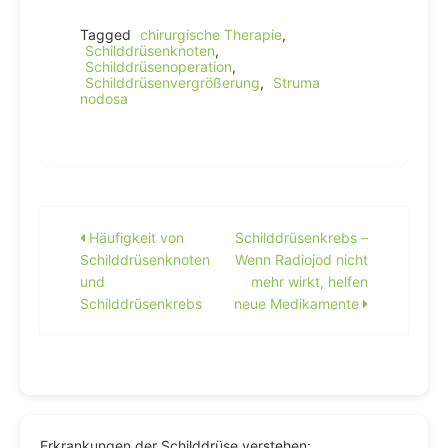
Tagged
chirurgische Therapie
,
Schilddrüsenknoten
,
Schilddrüsenoperation
,
Schilddrüsenvergrößerung
,
Struma
nodosa
Beitragsnavigation
Häufigkeit von
Schilddrüsenkrebs –
Schilddrüsenknoten
Wenn Radiojod nicht
und
mehr wirkt, helfen
Schilddrüsenkrebs
neue Medikamente
Erkrankungen der Schilddrüse verstehen: