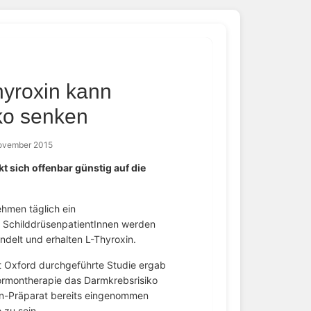
hyroxin kann
ko senken
November 2015
 sich offenbar günstig auf die
hmen täglich ein
r SchilddrüsenpatientInnen werden
delt und erhalten L-Thyroxin.
ät Oxford durchgeführte Studie ergab
hormontherapie das Darmkrebsrisiko
xin-Präparat bereits eingenommen
 zu sein.