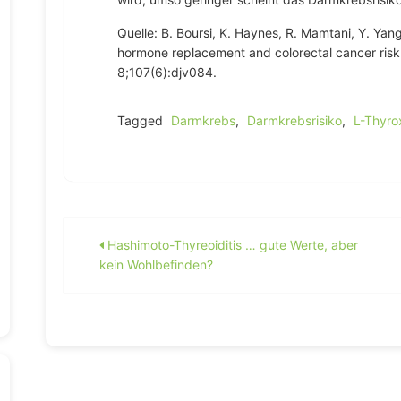
Quelle: B. Boursi, K. Haynes, R. Mamtani, Y. Yan
hormone replacement and colorectal cancer risk.
8;107(6):djv084.
Tagged
Darmkrebs
,
Darmkrebsrisiko
,
L-Thyro
Beitragsnavigation
Hashimoto-Thyreoiditis … gute Werte, aber
kein Wohlbefinden?