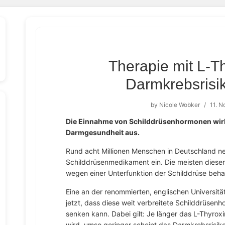
Therapie mit L-T
Darmkrebsrisi
by
Nicole Wobker
/
11. 
Die Einnahme von Schilddrüsenhormonen wirkt
Darmgesundheit aus.
Rund acht Millionen Menschen in Deutschland ne
Schilddrüsenmedikament ein. Die meisten diese
wegen einer Unterfunktion der Schilddrüse behan
Eine an der renommierten, englischen Universit
jetzt, dass diese weit verbreitete Schilddrüsen
senken kann. Dabei gilt: Je länger das L-Thyro
wird, umso geringer scheint das Darmkrebsrisiko