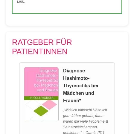
Link.
RATGEBER FÜR
PATIENTINNEN
Diagnose
Hashimoto-
Thyreoiditis bei
Mädchen und
Frauen*
„Wirklich hilfreich! Hätte ich
gern früher gehabt, dann
wären mir viele Probleme &
Selbstzweifel erspart
geblieben.“ – Carola (51)