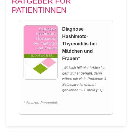
RATGEBER FÜR
PATIENTINNEN
Diagnose
Hashimoto-
Thyreoiditis bei
Mädchen und
Frauen*
„Wirklich hilfreich! Hätte ich
gern früher gehabt, dann
wären mir viele Probleme &
Selbstzweifel erspart
geblieben.“ – Carola (51)
* Amazon-Partnerlink