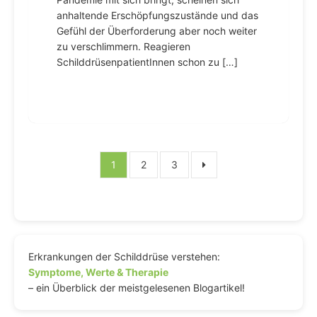
anhaltende Erschöpfungszustände und das
Gefühl der Überforderung aber noch weiter
zu verschlimmern. Reagieren
SchilddrüsenpatientInnen schon zu […]
Seitennummerierung
1
2
3
der
Beiträge
Erkrankungen der Schilddrüse verstehen:
Symptome, Werte & Therapie
– ein Überblick der meistgelesenen Blogartikel!