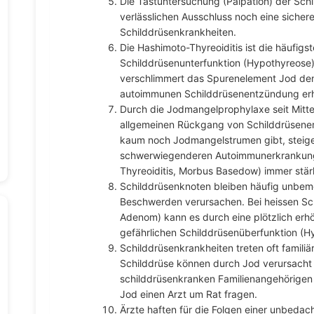
Die Tastuntersuchung (Palpation) der Sch
verlässlichen Ausschluss noch eine sicher
Schilddrüsenkrankheiten.
Die Hashimoto-Thyreoiditis ist die häufigs
Schilddrüsenunterfunktion (Hypothyreos
verschlimmert das Spurenelement Jod den 
autoimmunen Schilddrüsenentzündung erh
Durch die Jodmangelprophylaxe seit Mitte 
allgemeinen Rückgang von Schilddrüsen
kaum noch Jodmangelstrumen gibt, steige
schwerwiegenderen Autoimmunerkrankung
Thyreoiditis, Morbus Basedow) immer stär
Schilddrüsenknoten bleiben häufig unbemer
Beschwerden verursachen. Bei heissen S
Adenom) kann es durch eine plötzlich erh
gefährlichen Schilddrüsenüberfunktion (
Schilddrüsenkrankheiten treten oft familiä
Schilddrüse können durch Jod verursacht
schilddrüsenkranken Familienangehörigen 
Jod einen Arzt um Rat fragen.
Ärzte haften für die Folgen einer unbeda