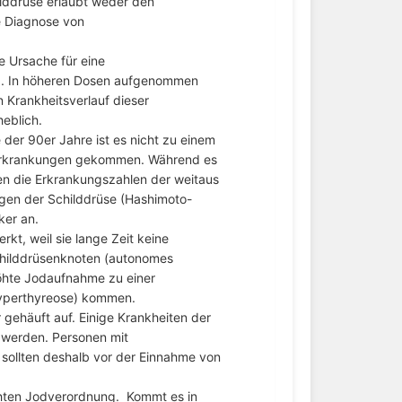
ilddrüse erlaubt weder den
e Diagnose von
te Ursache für eine
e). In höheren Dosen aufgenommen
Krankheitsverlauf dieser
eblich.
der 90er Jahre ist es nicht zu einem
erkrankungen gekommen. Während es
n die Erkrankungszahlen der weitaus
en der Schilddrüse (Hashimoto-
ker an.
kt, weil sie lange Zeit keine
childdrüsenknoten (autonomes
öhte Jodaufnahme zu einer
Hyperthyreose) kommen.
r gehäuft auf. Einige Krankheiten der
 werden. Personen mit
sollten deshalb vor der Einnahme von
chten Jodverordnung. Kommt es in