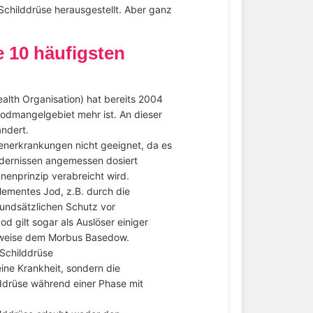
childdrüse herausgestellt. Aber ganz
e 10 häufigsten
alth Organisation) hat bereits 2004
 Jodmangelgebiet mehr ist. An dieser
ändert.
senerkrankungen nicht geeignet, da es
ordernissen angemessen dosiert
enprinzip verabreicht wird.
ementes Jod, z.B. durch die
undsätzlichen Schutz vor
d gilt sogar als Auslöser einiger
lsweise dem Morbus Basedow.
Schilddrüse
ne Krankheit, sondern die
ddrüse während einer Phase mit