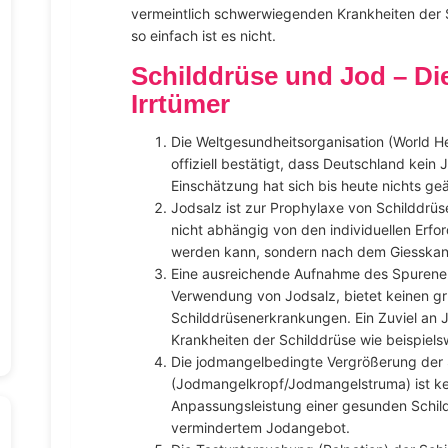
vermeintlich schwerwiegenden Krankheiten der S
so einfach ist es nicht.
Schilddrüse und Jod – Di
Irrtümer
Die Weltgesundheitsorganisation (World He
offiziell bestätigt, dass Deutschland kein
Einschätzung hat sich bis heute nichts ge
Jodsalz ist zur Prophylaxe von Schilddrü
nicht abhängig von den individuellen Erf
werden kann, sondern nach dem Giesskann
Eine ausreichende Aufnahme des Spurenel
Verwendung von Jodsalz, bietet keinen gr
Schilddrüsenerkrankungen. Ein Zuviel an Jo
Krankheiten der Schilddrüse wie beispie
Die jodmangelbedingte Vergrößerung der 
(Jodmangelkropf/Jodmangelstruma) ist kei
Anpassungsleistung einer gesunden Schil
vermindertem Jodangebot.