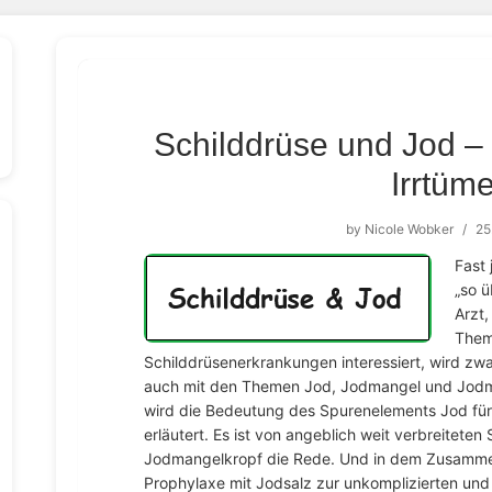
Schilddrüse und Jod – 
Irrtüme
by
Nicole Wobker
/
25
Fast 
„so ü
Arzt,
Them
Schilddrüsenerkrankungen interessiert, wird zwan
auch mit den Themen Jod, Jodmangel und Jodma
wird die Bedeutung des Spurenelements Jod für 
erläutert. Es ist von angeblich weit verbreitet
Jodmangelkropf die Rede. Und in dem Zusamme
Prophylaxe mit Jodsalz zur unkomplizierten und