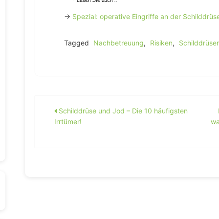
→
Spezial: operative Eingriffe an der Schilddrü
Tagged
Nachbetreuung
,
Risiken
,
Schilddrüse
Beitragsnavigation
Schilddrüse und Jod – Die 10 häufigsten
Irrtümer!
wa